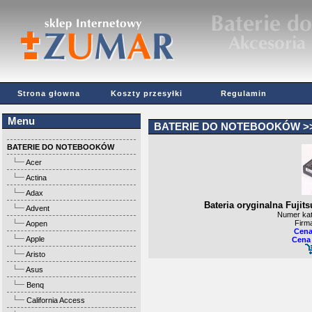
Strona głowna
Koszty przesyłki
Regulamin
Menu
BATERIE DO NOTEBOOKÓW
>
BATERIE DO NOTEBOOKÓW
Acer
Actina
Adax
Bateria oryginalna Fuji
Advent
Numer kat
Firm
Aopen
Cena
Apple
Cena 
Aristo
Asus
Benq
California Access