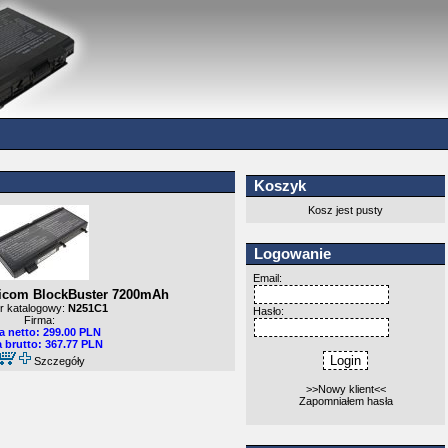
Koszyk
Kosz jest pusty
Logowanie
Email:
ricom BlockBuster 7200mAh
 katalogowy:
N251C1
Hasło:
Firma:
 netto: 299.00 PLN
 brutto: 367.77 PLN
Szczegóły
>>Nowy klient<<
Zapomniałem hasła