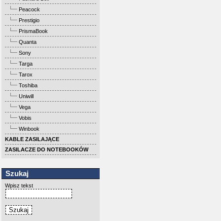
Peacock
Prestigio
PrismaBook
Quanta
Sony
Targa
Tarox
Toshiba
Uniwill
Vega
Vobis
Winbook
KABLE ZASILAJĄCE
ZASILACZE DO NOTEBOOKÓW
Szukaj
Wpisz tekst