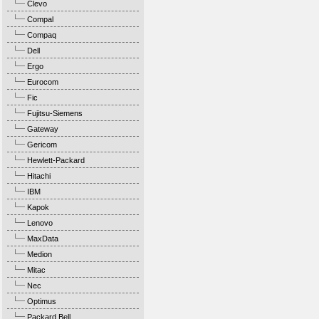
Clevo
Compal
Compaq
Dell
Ergo
Eurocom
Fic
Fujitsu-Siemens
Gateway
Gericom
Hewlett-Packard
Hitachi
IBM
Kapok
Lenovo
MaxData
Medion
Mitac
Nec
Optimus
Packard Bell