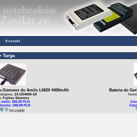
Kontakt
>
Targa
tsu-Siemens do Amilo L6820 4400mAh
Bateria do Ge
alogowy:
23-UD4000-3A
Numer
a:
Fujitsu-Siemens
 netto: 283.00 PLN
Cena
brutto: 348.09 PLN
Cena
Szczegóły