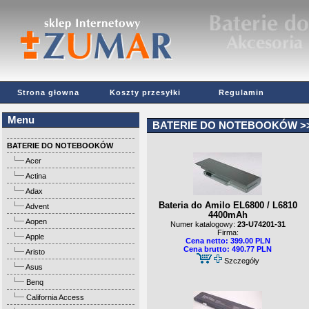
Strona głowna
Koszty przesyłki
Regulamin
Menu
BATERIE DO NOTEBOOKÓW
>
BATERIE DO NOTEBOOKÓW
Acer
Actina
Adax
Bateria do Amilo EL6800 / L6810
Advent
4400mAh
Aopen
Numer katalogowy:
23-U74201-31
Firma:
Apple
Cena netto: 399.00 PLN
Cena brutto: 490.77 PLN
Aristo
Szczegóły
Asus
Benq
California Access