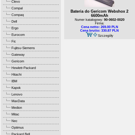
Clevo
Compal
Bateria do Gericom Webshox 2
Compaq
6600mAh
Numer katalogowy:
90-0602-0020
Dell
Firma:
Cena netto: 269.00 PLN
Ergo
Cena brutto: 330.87 PLN
Eurocom
Szczegóły
Fic
Fujitsu-Siemens
Gateway
Gericom
Hewlett-Packard
Hitachi
IBM
Kapok
Lenovo
MaxData
Medion
Mitac
Nec
Optimus
Packard Bell