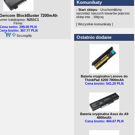
Komunikaty
- Start sklepu
- Uruchomiliśmy
sprzedaż naszych towarów poprzez
 Gericom BlockBuster 7200mAh
sklep inte ...
Więcej
umer katalogowy:
N251C1
Firma:
[ Wszystkie komunikaty ]
Cena netto: 299.00 PLN
Cena brutto: 367.77 PLN
Szczegóły
Ostatnio dodane
Bateria oryginalna Lenovo do
ThinkPad X200 7800mAh
Cena brutto: 541.20 PLN
Bateria oryginalna Asus do A9
4800mAh
Cena brutto: 404.67 PLN