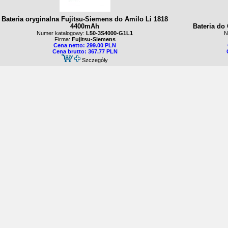
Bateria oryginalna Fujitsu-Siemens do Amilo Li 1818
4400mAh
Bateria do
Numer katalogowy:
L50-3S4000-G1L1
N
Firma:
Fujitsu-Siemens
Cena netto: 299.00 PLN
Cena brutto: 367.77 PLN
Szczegóły