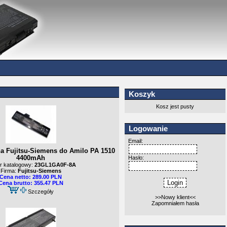
Koszyk
Kosz jest pusty
Logowanie
Email:
na Fujitsu-Siemens do Amilo PA 1510
4400mAh
Hasło:
 katalogowy:
23GL1GA0F-8A
Firma:
Fujitsu-Siemens
Cena netto: 289.00 PLN
Cena brutto: 355.47 PLN
Szczegóły
>>Nowy klient<<
Zapomniałem hasła