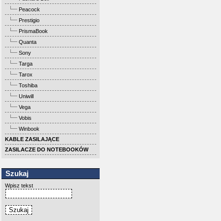
Peacock
Prestigio
PrismaBook
Quanta
Sony
Targa
Tarox
Toshiba
Uniwill
Vega
Vobis
Winbook
KABLE ZASILAJĄCE
ZASILACZE DO NOTEBOOKÓW
Szukaj
Wpisz tekst