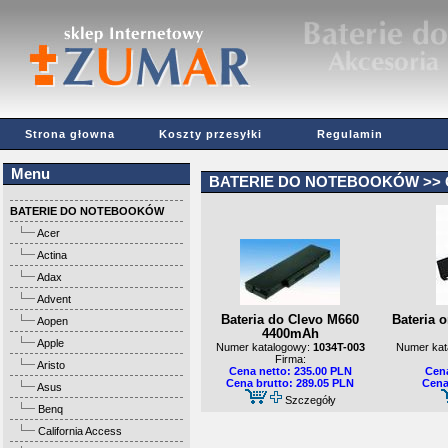
Strona głowna
Koszty przesyłki
Regulamin
Menu
BATERIE DO NOTEBOOKÓW
>>
BATERIE DO NOTEBOOKÓW
Acer
Actina
Adax
Advent
Bateria do Clevo M660
Bateria 
Aopen
4400mAh
Apple
Numer katalogowy:
1034T-003
Numer kat
Firma:
Aristo
Cena netto: 235.00 PLN
Cena
Cena brutto: 289.05 PLN
Cena
Asus
Szczegóły
Benq
California Access