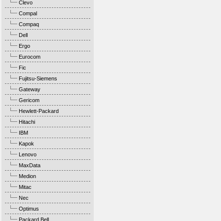
Clevo
Compal
Compaq
Dell
Ergo
Eurocom
Fic
Fujitsu-Siemens
Gateway
Gericom
Hewlett-Packard
Hitachi
IBM
Kapok
Lenovo
MaxData
Medion
Mitac
Nec
Optimus
Packard Bell