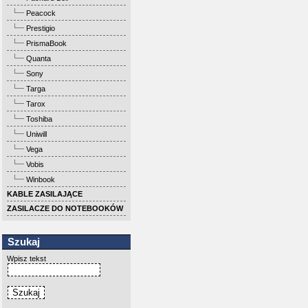
Peacock
Prestigio
PrismaBook
Quanta
Sony
Targa
Tarox
Toshiba
Uniwill
Vega
Vobis
Winbook
KABLE ZASILAJĄCE
ZASILACZE DO NOTEBOOKÓW
Szukaj
Wpisz tekst