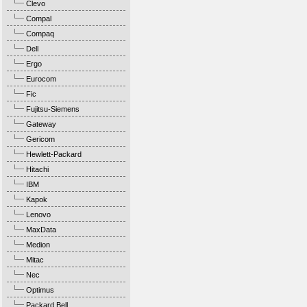
Clevo
Compal
Compaq
Dell
Ergo
Eurocom
Fic
Fujitsu-Siemens
Gateway
Gericom
Hewlett-Packard
Hitachi
IBM
Kapok
Lenovo
MaxData
Medion
Mitac
Nec
Optimus
Packard Bell