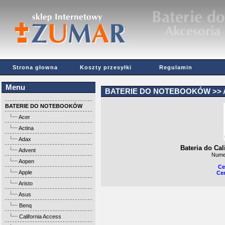
Strona głowna
Koszty przesyłki
Regulamin
Menu
BATERIE DO NOTEBOOKÓW
>>
BATERIE DO NOTEBOOKÓW
Acer
Actina
Adax
Bateria do Ca
Advent
Nume
Aopen
Ce
Apple
Cen
Aristo
Asus
Benq
California Access