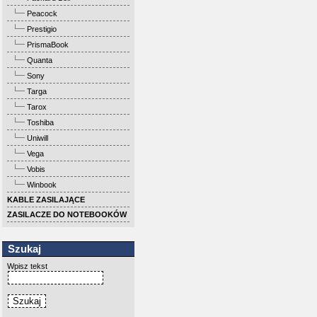
Peacock
Prestigio
PrismaBook
Quanta
Sony
Targa
Tarox
Toshiba
Uniwill
Vega
Vobis
Winbook
KABLE ZASILAJĄCE
ZASILACZE DO NOTEBOOKÓW
Szukaj
Wpisz tekst