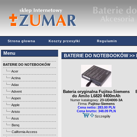
Strona głowna
Koszty przesyłki
Regulamin
Menu
BATERIE DO NOTEBOOKÓW
>>
BATERIE DO NOTEBOOKÓW
Acer
Actina
Adax
Advent
Bateria oryginalna Fujitsu-Siemens
do Amilo L6820 4400mAh
Aopen
Numer katalogowy:
23-UD4000-3A
Firma:
Fujitsu-Siemens
Apple
Cena netto: 283.00 PLN
Cena brutto: 348.09 PLN
Aristo
Szczegóły
Asus
Benq
California Access