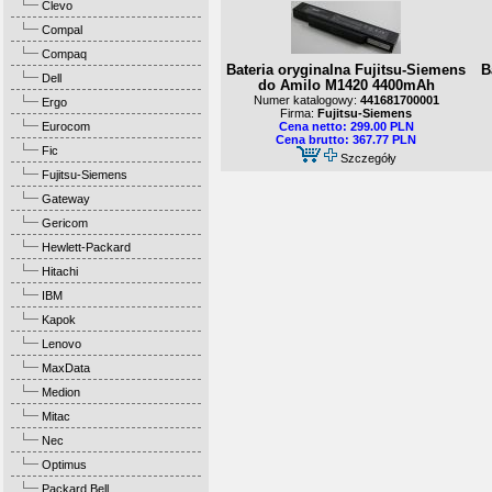
Clevo
Compal
Compaq
Bateria oryginalna Fujitsu-Siemens
B
Dell
do Amilo M1420 4400mAh
Numer katalogowy:
441681700001
Ergo
Firma:
Fujitsu-Siemens
Eurocom
Cena netto: 299.00 PLN
Cena brutto: 367.77 PLN
Fic
Szczegóły
Fujitsu-Siemens
Gateway
Gericom
Hewlett-Packard
Hitachi
IBM
Kapok
Lenovo
MaxData
Medion
Mitac
Nec
Optimus
Packard Bell