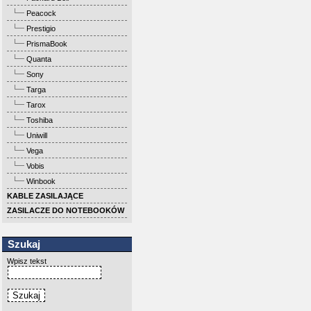
Peacock
Prestigio
PrismaBook
Quanta
Sony
Targa
Tarox
Toshiba
Uniwill
Vega
Vobis
Winbook
KABLE ZASILAJĄCE
ZASILACZE DO NOTEBOOKÓW
Szukaj
Wpisz tekst