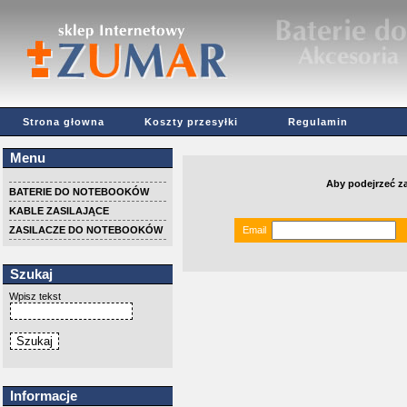
Strona głowna
Koszty przesyłki
Regulamin
Menu
Aby podejrzeć z
BATERIE DO NOTEBOOKÓW
KABLE ZASILAJĄCE
ZASILACZE DO NOTEBOOKÓW
Email
Szukaj
Wpisz tekst
Informacje