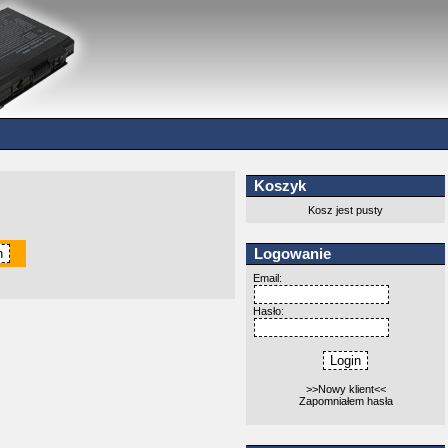
Koszyk
Kosz jest pusty
Logowanie
Email:
Hasło:
>>Nowy klient<<
Zapomniałem hasła