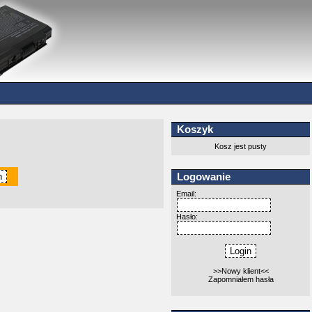
Koszyk
Kosz jest pusty
Logowanie
Email:
Hasło:
>>Nowy klient<<
Zapomniałem hasła