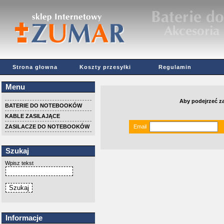
Strona głowna
Koszty przesyłki
Regulamin
Menu
Aby podejrzeć z
BATERIE DO NOTEBOOKÓW
KABLE ZASILAJĄCE
ZASILACZE DO NOTEBOOKÓW
Email
Szukaj
Wpisz tekst
Informacje