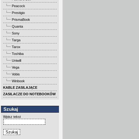
Peacock
Prestigio
PrismaBook
Quanta
Sony
Targa
Tarox
Toshiba
Uniwill
Vega
Vobis
Winbook
KABLE ZASILAJĄCE
ZASILACZE DO NOTEBOOKÓW
Szukaj
Wpisz tekst