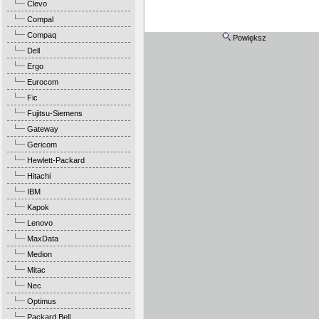
Clevo
Compal
Compaq
Powiększ
Dell
Ergo
Eurocom
Fic
Fujitsu-Siemens
Gateway
Gericom
Hewlett-Packard
Hitachi
IBM
Kapok
Lenovo
MaxData
Medion
Mitac
Nec
Optimus
Packard Bell