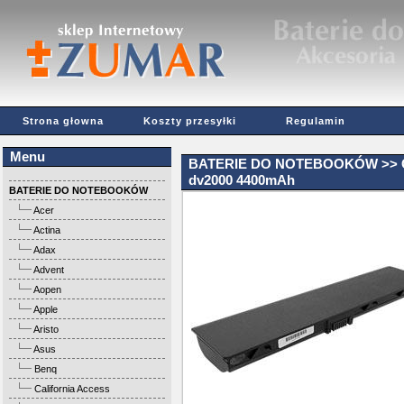
Strona głowna
Koszty przesyłki
Regulamin
Menu
BATERIE DO NOTEBOOKÓW
>>
dv2000 4400mAh
BATERIE DO NOTEBOOKÓW
Acer
Actina
Adax
Advent
Aopen
Apple
Aristo
Asus
Benq
California Access