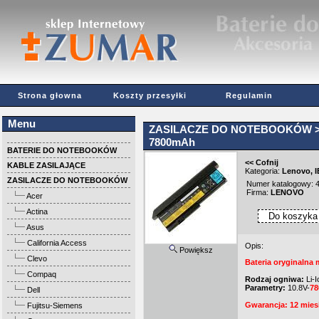
Strona głowna
Koszty przesyłki
Regulamin
Menu
ZASILACZE DO NOTEBOOKÓW
>
7800mAh
BATERIE DO NOTEBOOKÓW
<< Cofnij
KABLE ZASILAJĄCE
Kategoria:
Lenovo
,
ZASILACZE DO NOTEBOOKÓW
Numer katalogowy
Firma:
LENOVO
Acer
Actina
Asus
California Access
Opis:
Powiększ
Clevo
Bateria oryginalna
Compaq
Rodzaj ogniwa:
Li-I
Parametry:
10.8V-
7
Dell
Gwarancja: 12 mies
Fujitsu-Siemens