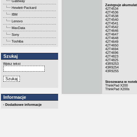
Gateway
Zastępuje akumula
Hewlett-Packard
42T4534
42T4536
IBM
42T4538
42T4540
Lenovo
42T4541
42T4542
MaxData
42T4646
42T4647
Sony
42T4648
Toshiba
42T4649
42T4650
42T4694
42T4696
Szukaj
42T4823
42T4825
Wpisz tekst
43R9253
43R9254
43R9255
Stosowana w noteb
ThinkPad X200
ThinkPad X200s
Informacje
- Dodatkowe informacje