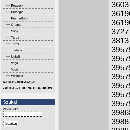
3603
Peacock
3619
Prestigio
PrismaBook
3619
Quanta
3727
Sony
Targa
3813
Tarox
3957
Toshiba
3957
Uniwill
Vega
3957
Vobis
3957
Winbook
KABLE ZASILAJĄCE
3957
ZASILACZE DO NOTEBOOKÓW
3957
3957
Szukaj
Wpisz tekst
3986
3988