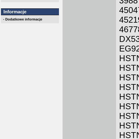
3988
4504
Informacje
4521
- Dodatkowe informacje
4677
DX5
EG9
HST
HST
HST
HST
HST
HST
HST
HST
HST