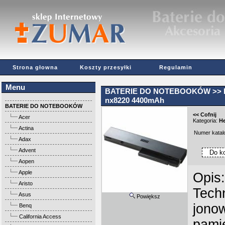
Strona głowna
Koszty przesyłki
Regulamin
Menu
BATERIE DO NOTEBOOKÓW
>>
nx8220 4400mAh
BATERIE DO NOTEBOOKÓW
<< Cofnij
Acer
Kategoria:
He
Actina
Numer kata
Adax
Advent
Aopen
Apple
Opis:
Aristo
Techn
Asus
Powiększ
jono
Benq
California Access
pami