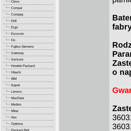
Clevo
Compal
Compaq
Bate
Dell
fabr
Ergo
Eurocom
Fic
Rodz
Fujitsu-Siemens
Para
Gateway
Gericom
Zast
Hewlett-Packard
o na
Hitachi
IBM
Kapok
Gwar
Lenovo
MaxData
Medion
Zast
Mitac
3603
Nec
Optimus
3603
Packard Bell