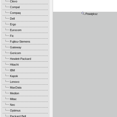
Clevo
Compal
Compaq
Powiększ
Dell
Ergo
Eurocom
Fic
Fujitsu-Siemens
Gateway
Gericom
Hewlett-Packard
Hitachi
IBM
Kapok
Lenovo
MaxData
Medion
Mitac
Nec
Optimus
Packard Bell