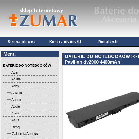
Strona głowna
Koszty przesyłki
Regulamin
Menu
BATERIE DO NOTEBOOKÓW
>>
Pavilion dv2000 4400mAh
BATERIE DO NOTEBOOKÓW
Acer
Actina
Adax
Advent
Aopen
Apple
Aristo
Asus
Benq
California Access