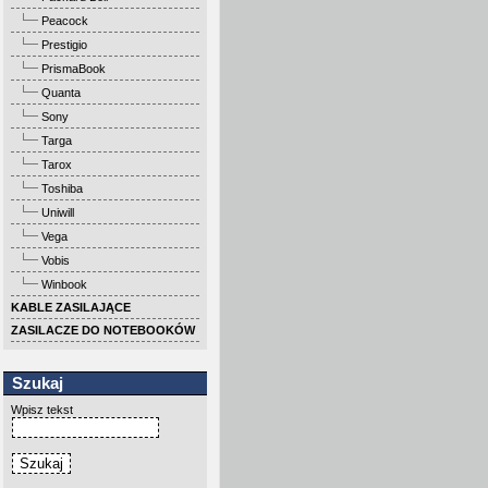
Peacock
Prestigio
PrismaBook
Quanta
Sony
Targa
Tarox
Toshiba
Uniwill
Vega
Vobis
Winbook
KABLE ZASILAJĄCE
ZASILACZE DO NOTEBOOKÓW
Szukaj
Wpisz tekst